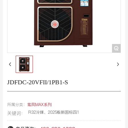
HR热线
联系我们
+
JDFDC-20VFII/1PB1-S
所属分类：
鸾凤MAX系列
R32冷媒、2025版新国标四1
关键词：