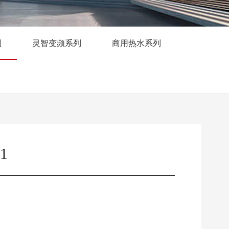
列
灵智变频系列
商用热水系列
1
暖